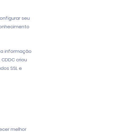
onfigurar seu
 conhecimento
da informação
A CDDC criou
dos SSL e
ecer melhor