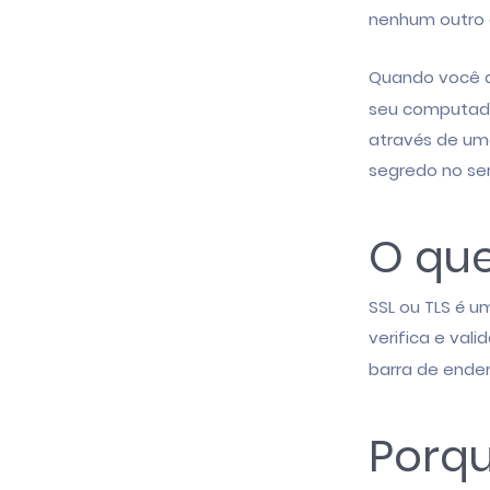
nenhum outro 
Quando você ac
seu computado
através de um
segredo no ser
O que
SSL ou TLS é u
verifica e val
barra de ender
Porqu